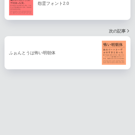
怨霊フォント2.0
次の記事
ふぉんとうは怖い明朝体