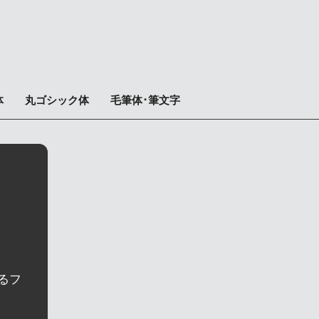
体
丸ゴシック体
毛筆体･筆文字
るフ