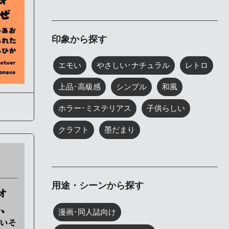
印象から探す
エモい
やさしい･ナチュラル
レトロ
上品･高級感
シンプル
和風
ホラー･ミステリアス
子供らしい
クラフト
墨だまり
用途・シーンから探す
漫画･同人誌向け