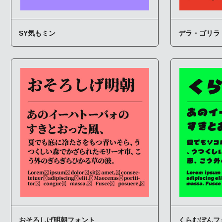
SY気もミン
デラ・ゴリラ
おそろしげ明朝フォント
くらむぼんフ