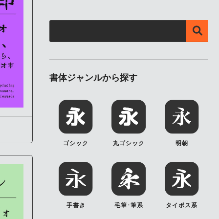
書体ジャンルから探す
ゴシック
丸ゴシック
明朝
手書き
毛筆･筆系
タイポス系