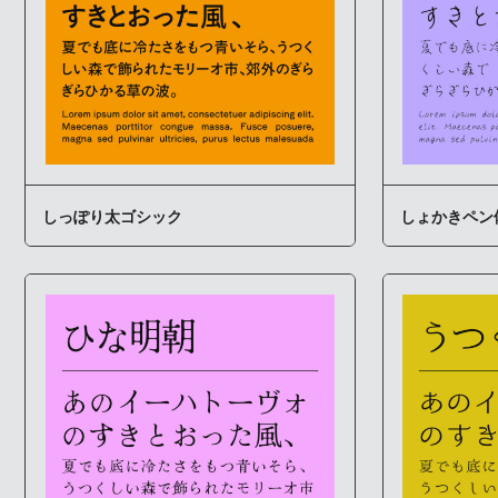
しっぽり太ゴシック
しょかきペン