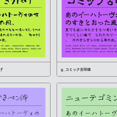
げ
g_コミック古印体