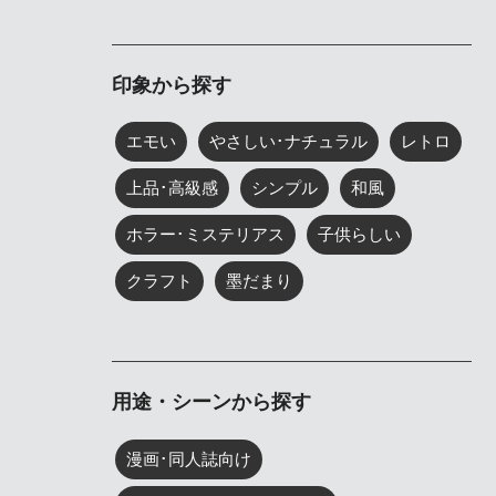
印象から探す
エモい
やさしい･ナチュラル
レトロ
上品･高級感
シンプル
和風
ホラー･ミステリアス
子供らしい
クラフト
墨だまり
用途・シーンから探す
漫画･同人誌向け