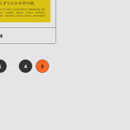
体
…
1
4
5