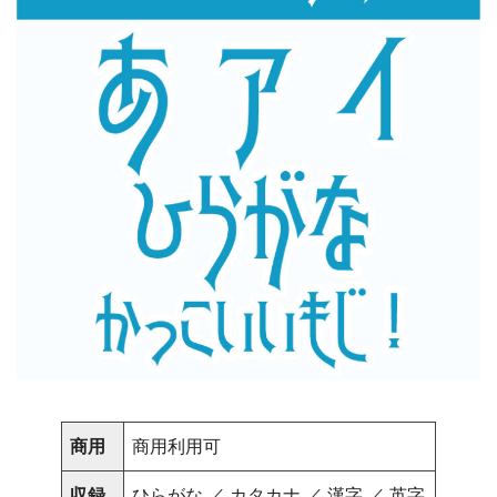
商用
商用利用可
収録
ひらがな ／ カタカナ ／ 漢字 ／ 英字