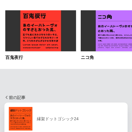
百鬼夜行
ニコ角
前の記事
縁架ドットゴシック24