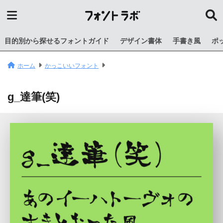
目的別から探せるフォントガイド
デザイン書体
手書き風
ポ
ホーム
かっこいいフォント
g_達筆(笑)