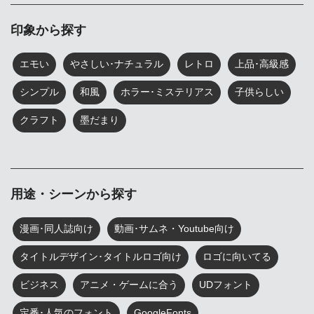
印象から探す
エモい
やさしい･ナチュラル
レトロ
上品･高級感
シンプル
和風
ホラー･ミステリアス
子供らしい
クラフト
墨だまり
用途・シーンから探す
漫画･同人誌向け
動画･サムネ・Youtube向け
タイトルデザイン･タイトルロゴ向け
ロゴに向いてる
ビジネス
アニメ・ゲームに合う
UDフォント
定番･人気のフォント
GoogleFonts