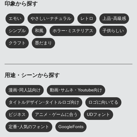
印象から探す
エモい
やさしい･ナチュラル
レトロ
上品･高級感
シンプル
和風
ホラー･ミステリアス
子供らしい
クラフト
墨だまり
用途・シーンから探す
漫画･同人誌向け
動画･サムネ・Youtube向け
タイトルデザイン･タイトルロゴ向け
ロゴに向いてる
ビジネス
アニメ・ゲームに合う
UDフォント
定番･人気のフォント
GoogleFonts