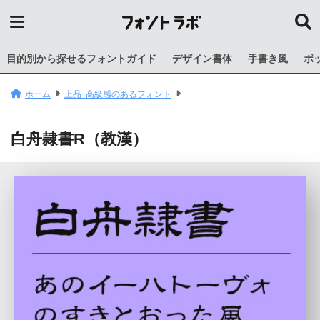
目的別から探せるフォントガイド
デザイン書体
手書き風
ポ
ホーム
上品･高級感のあるフォント
白舟隷書R（教漢）