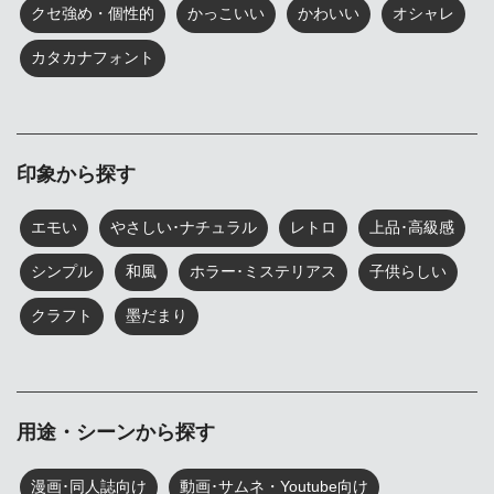
クセ強め・個性的
かっこいい
かわいい
オシャレ
カタカナフォント
印象から探す
エモい
やさしい･ナチュラル
レトロ
上品･高級感
シンプル
和風
ホラー･ミステリアス
子供らしい
クラフト
墨だまり
用途・シーンから探す
漫画･同人誌向け
動画･サムネ・Youtube向け