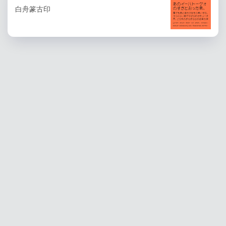
白舟篆古印