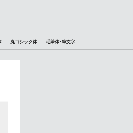
体
丸ゴシック体
毛筆体･筆文字