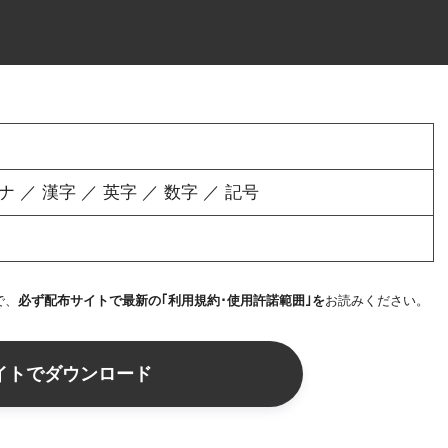
／ 漢字 ／ 英字 ／ 数字 ／ 記号
で、
必ず配布サイトで最新の｢利用規約･使用許諾範囲｣を
お読みください。
イトでダウンロード