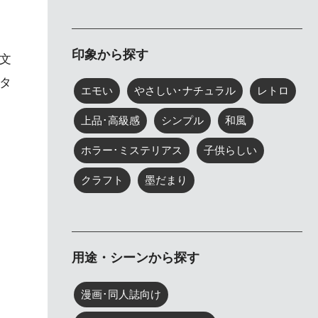
印象から探す
文
タ
エモい
やさしい･ナチュラル
レトロ
上品･高級感
シンプル
和風
ホラー･ミステリアス
子供らしい
クラフト
墨だまり
用途・シーンから探す
漫画･同人誌向け