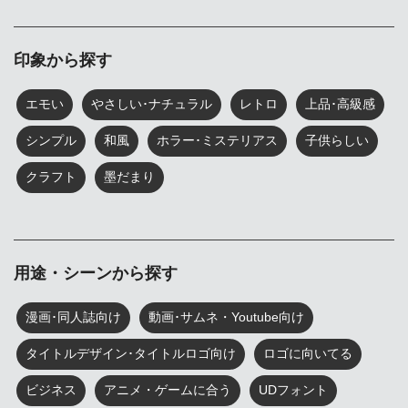
印象から探す
エモい
やさしい･ナチュラル
レトロ
上品･高級感
シンプル
和風
ホラー･ミステリアス
子供らしい
クラフト
墨だまり
用途・シーンから探す
漫画･同人誌向け
動画･サムネ・Youtube向け
タイトルデザイン･タイトルロゴ向け
ロゴに向いてる
ビジネス
アニメ・ゲームに合う
UDフォント