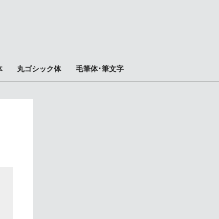
体
丸ゴシック体
毛筆体･筆文字