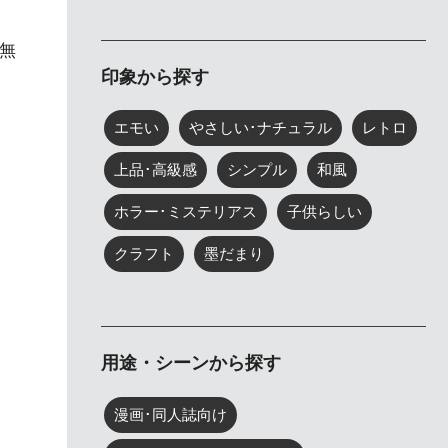
無
印象から探す
エモい
やさしい･ナチュラル
レトロ
上品･高級感
シンプル
和風
ホラー･ミステリアス
子供らしい
クラフト
墨だまり
用途・シーンから探す
漫画･同人誌向け