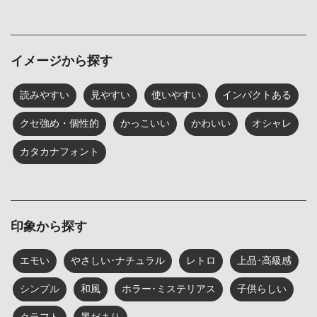
イメージから探す
読みやすい
見やすい
使いやすい
インパクトある
クセ強め・個性的
かっこいい
かわいい
オシャレ
カタカナフォント
印象から探す
エモい
やさしい･ナチュラル
レトロ
上品･高級感
シンプル
和風
ホラー･ミステリアス
子供らしい