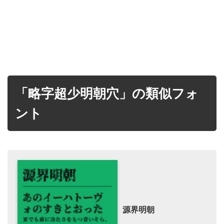
「略字超少明朝穴」の類似フォ
ント
源界明朝