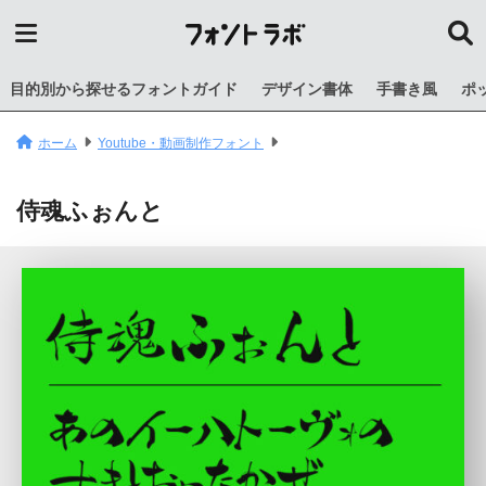
目的別から探せるフォントガイド
デザイン書体
手書き風
ポ
ホーム
Youtube・動画制作フォント
侍魂ふぉんと