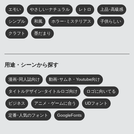
エモい
やさしい･ナチュラル
レトロ
上品･高級感
シンプル
和風
ホラー･ミステリアス
子供らしい
クラフト
墨だまり
用途・シーンから探す
漫画･同人誌向け
動画･サムネ・Youtube向け
タイトルデザイン･タイトルロゴ向け
ロゴに向いてる
ビジネス
アニメ・ゲームに合う
UDフォント
定番･人気のフォント
GoogleFonts