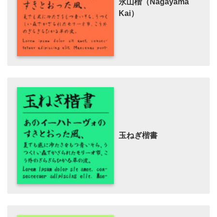
永山楷（Nagayama
Kai）
玉ねぎ楷書