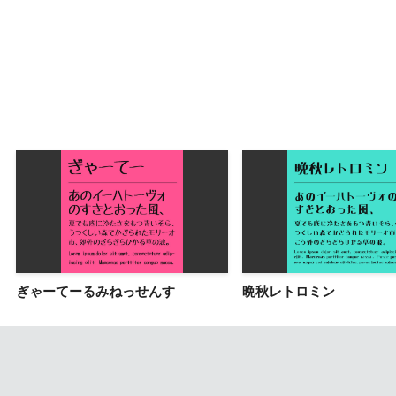
ぎゃーてーるみねっせんす
晩秋レトロミン