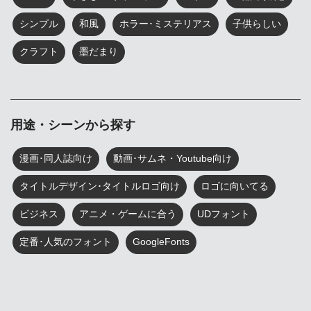
シンプル
和風
ホラー･ミステリアス
子供らしい
クラフト
墨だまり
用途・シーンから探す
漫画･同人誌向け
動画･サムネ・Youtube向け
タイトルデザイン･タイトルロゴ向け
ロゴに向いてる
ビジネス
アニメ・ゲームに合う
UDフォント
定番･人気のフォント
GoogleFonts