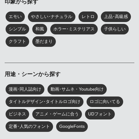
印象から探す
エモい
やさしい･ナチュラル
レトロ
上品･高級感
シンプル
和風
ホラー･ミステリアス
子供らしい
クラフト
墨だまり
用途・シーンから探す
漫画･同人誌向け
動画･サムネ・Youtube向け
タイトルデザイン･タイトルロゴ向け
ロゴに向いてる
ビジネス
アニメ・ゲームに合う
UDフォント
定番･人気のフォント
GoogleFonts