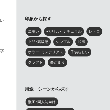
印象から探す
い
エモい
やさしい･ナチュラル
レトロ
上品･高級感
シンプル
和風
字
ホラー･ミステリアス
子供らしい
クラフト
墨だまり
用途・シーンから探す
漫画･同人誌向け