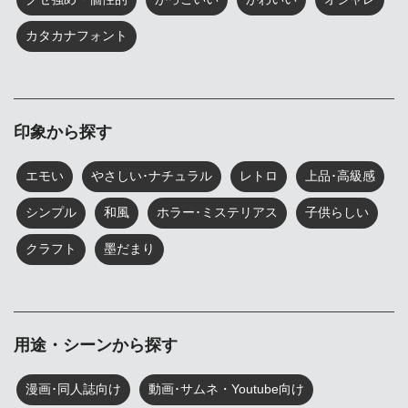
カタカナフォント
印象から探す
エモい
やさしい･ナチュラル
レトロ
上品･高級感
シンプル
和風
ホラー･ミステリアス
子供らしい
クラフト
墨だまり
用途・シーンから探す
漫画･同人誌向け
動画･サムネ・Youtube向け