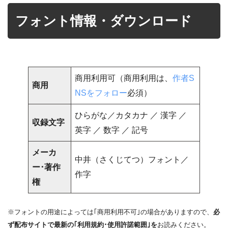
フォント情報・ダウンロード
商用利用可（商用利用は、
作者S
商用
NSをフォロー
必須）
ひらがな／カタカナ ／ 漢字 ／
収録文字
英字 ／ 数字 ／ 記号
メーカ
中井（さくじてつ）フォント／
ー･著作
作字
権
※フォントの用途によっては｢商用利用不可｣の場合がありますので、
必
ず配布サイトで最新の｢利用規約･使用許諾範囲｣を
お読みください。