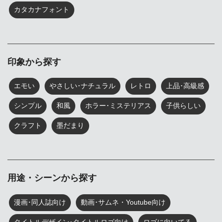
カタカナフォント
印象から探す
エモい
やさしい･ナチュラル
レトロ
上品･高級感
シンプル
和風
ホラー･ミステリアス
子供らしい
クラフト
墨だまり
用途・シーンから探す
漫画･同人誌向け
動画･サムネ・Youtube向け