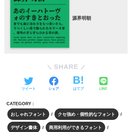
源界明朝
SHARE
ツイート
シェア
はてブ
LINE
CATEGORY :
おしゃれフォント
クセ強め・個性的なフォント
デザイン書体
商用利用ができるフォント