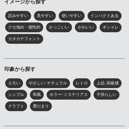
イメージから探す
読みやすい
見やすい
使いやすい
インパクトある
クセ強め・個性的
かっこいい
かわいい
オシャレ
カタカナフォント
印象から探す
エモい
やさしい･ナチュラル
レトロ
上品･高級感
シンプル
和風
ホラー･ミステリアス
子供らしい
クラフト
墨だまり