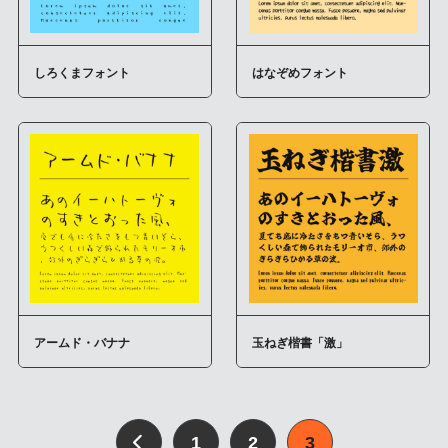
しろくまフォント
はなぞめフォント
アームド・バナナ
玉ねぎ楷書「激」
1
2
3