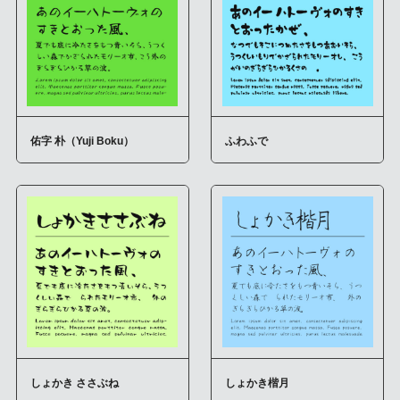
佑字 朴（Yuji Boku）
ふわふで
しょかき ささぶね
しょかき楷月