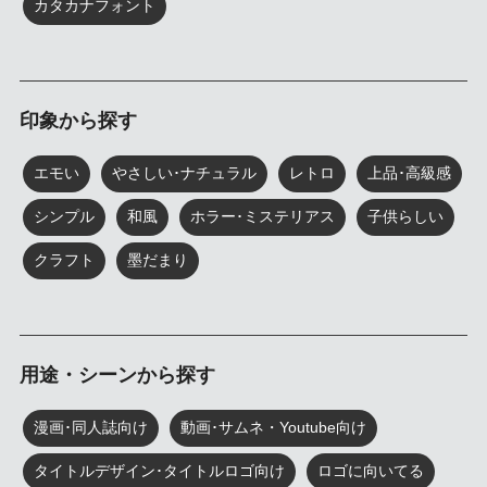
カタカナフォント
印象から探す
エモい
やさしい･ナチュラル
レトロ
上品･高級感
シンプル
和風
ホラー･ミステリアス
子供らしい
クラフト
墨だまり
用途・シーンから探す
漫画･同人誌向け
動画･サムネ・Youtube向け
タイトルデザイン･タイトルロゴ向け
ロゴに向いてる