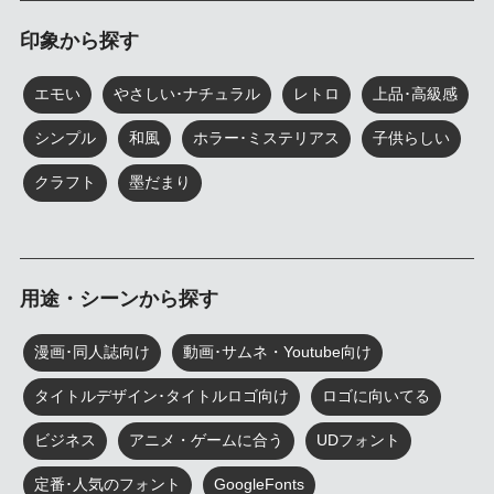
印象から探す
エモい
やさしい･ナチュラル
レトロ
上品･高級感
シンプル
和風
ホラー･ミステリアス
子供らしい
クラフト
墨だまり
用途・シーンから探す
漫画･同人誌向け
動画･サムネ・Youtube向け
タイトルデザイン･タイトルロゴ向け
ロゴに向いてる
ビジネス
アニメ・ゲームに合う
UDフォント
定番･人気のフォント
GoogleFonts