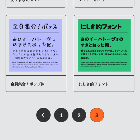
全員集合！ポップ体
にしき的フォント
1
2
3