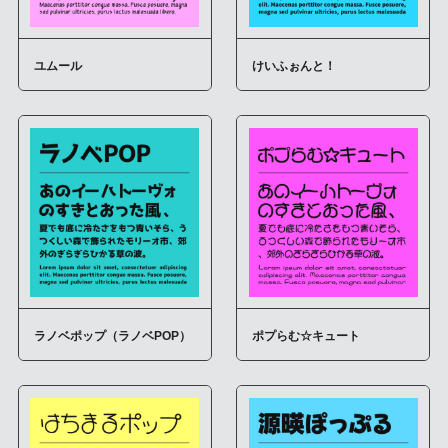
ユムール
けいふぉんと！
ラノベポップ（ラノベPOP）
ポプらむ☆キュート