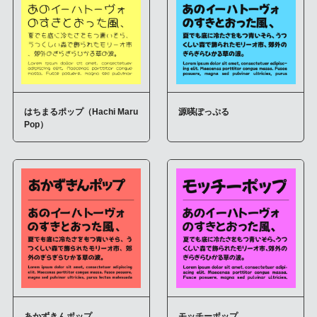
はちまるポップ（Hachi Maru
源暎ぽっぷる
Pop）
あかずきんポップ
モッチーポップ