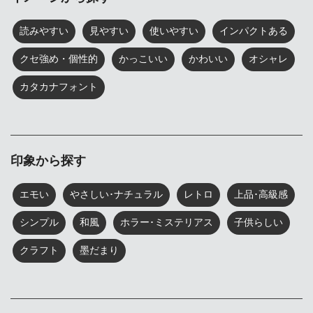
読みやすい
見やすい
使いやすい
インパクトある
クセ強め・個性的
かっこいい
かわいい
オシャレ
カタカナフォント
印象から探す
エモい
やさしい･ナチュラル
レトロ
上品･高級感
シンプル
和風
ホラー･ミステリアス
子供らしい
クラフト
墨だまり