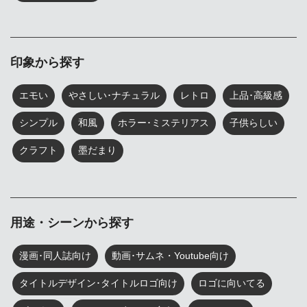
印象から探す
エモい
やさしい･ナチュラル
レトロ
上品･高級感
シンプル
和風
ホラー･ミステリアス
子供らしい
クラフト
墨だまり
用途・シーンから探す
漫画･同人誌向け
動画･サムネ・Youtube向け
タイトルデザイン･タイトルロゴ向け
ロゴに向いてる