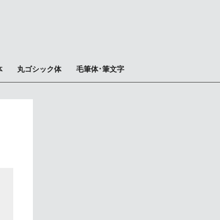
体
丸ゴシック体
毛筆体･筆文字