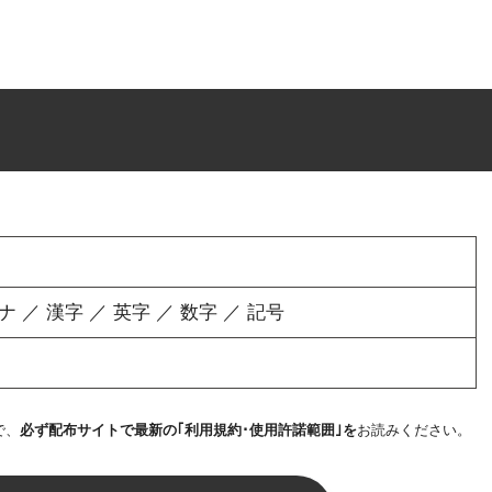
／ 漢字 ／ 英字 ／ 数字 ／ 記号
で、
必ず配布サイトで最新の｢利用規約･使用許諾範囲｣を
お読みください。