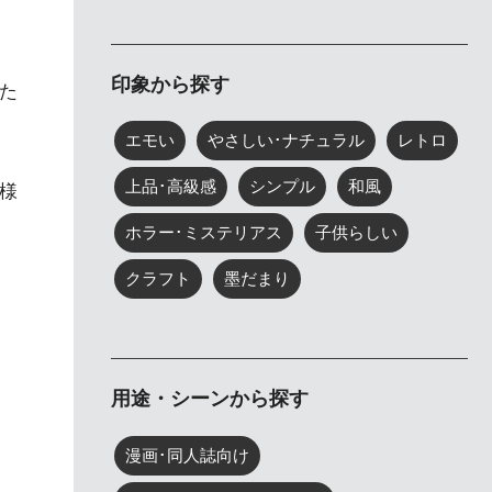
印象から探す
た
エモい
やさしい･ナチュラル
レトロ
上品･高級感
シンプル
和風
様
ホラー･ミステリアス
子供らしい
クラフト
墨だまり
用途・シーンから探す
漫画･同人誌向け