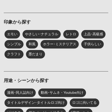
印象から探す
エモい
やさしい･ナチュラル
レトロ
上品･高級感
シンプル
和風
ホラー･ミステリアス
子供らしい
クラフト
墨だまり
用途・シーンから探す
漫画･同人誌向け
動画･サムネ・Youtube向け
タイトルデザイン･タイトルロゴ向け
ロゴに向いてる