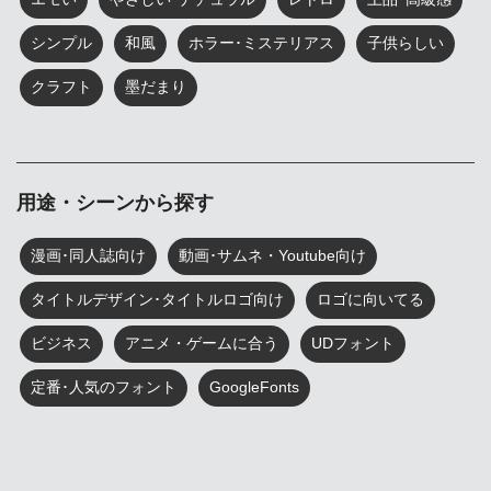
シンプル
和風
ホラー･ミステリアス
子供らしい
クラフト
墨だまり
用途・シーンから探す
漫画･同人誌向け
動画･サムネ・Youtube向け
タイトルデザイン･タイトルロゴ向け
ロゴに向いてる
ビジネス
アニメ・ゲームに合う
UDフォント
定番･人気のフォント
GoogleFonts