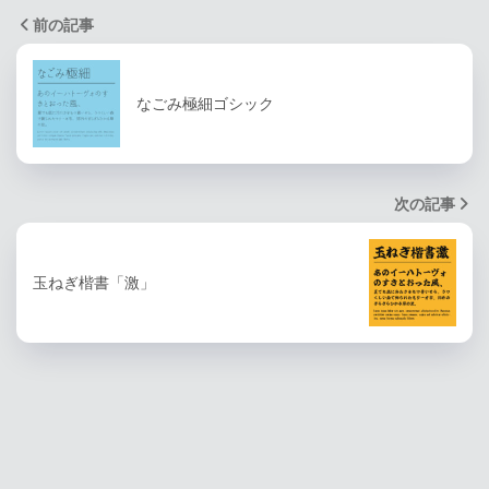
前の記事
なごみ極細ゴシック
次の記事
玉ねぎ楷書「激」