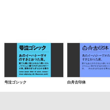
号泣ゴシック
白舟古印体