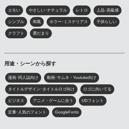
エモい
やさしい･ナチュラル
レトロ
上品･高級感
シンプル
和風
ホラー･ミステリアス
子供らしい
クラフト
墨だまり
用途・シーンから探す
漫画･同人誌向け
動画･サムネ・Youtube向け
タイトルデザイン･タイトルロゴ向け
ロゴに向いてる
ビジネス
アニメ・ゲームに合う
UDフォント
定番･人気のフォント
GoogleFonts