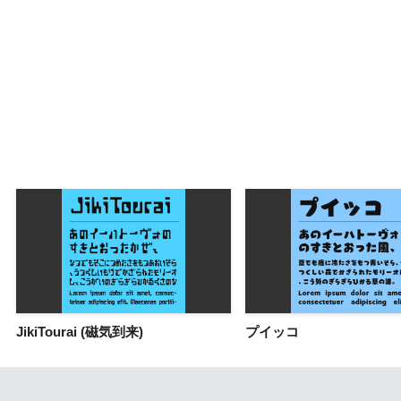
JikiTourai (磁気到来)
プイッコ