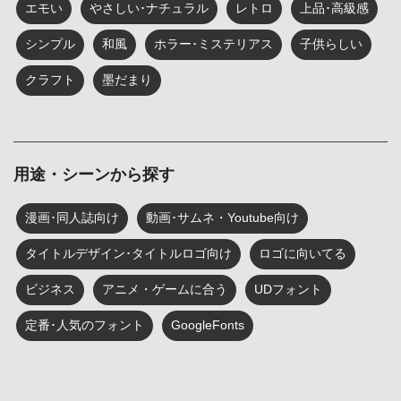
エモい
やさしい･ナチュラル
レトロ
上品･高級感
シンプル
和風
ホラー･ミステリアス
子供らしい
クラフト
墨だまり
用途・シーンから探す
漫画･同人誌向け
動画･サムネ・Youtube向け
タイトルデザイン･タイトルロゴ向け
ロゴに向いてる
ビジネス
アニメ・ゲームに合う
UDフォント
定番･人気のフォント
GoogleFonts