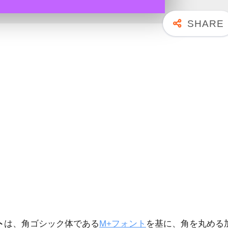
ト
は、角ゴシック体である
M+フォント
を基に、角を丸める