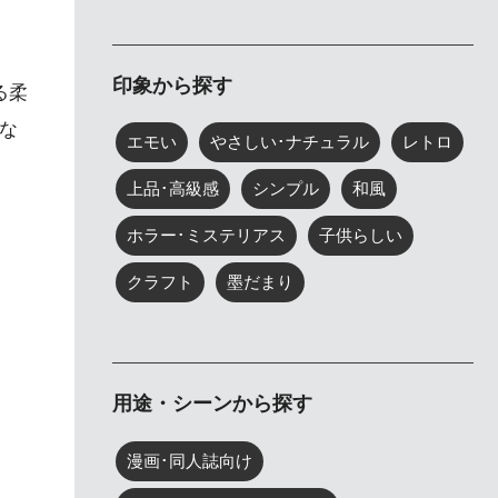
印象から探す
る柔
な
エモい
やさしい･ナチュラル
レトロ
上品･高級感
シンプル
和風
ホラー･ミステリアス
子供らしい
クラフト
墨だまり
用途・シーンから探す
漫画･同人誌向け