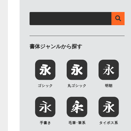
書体ジャンルから探す
ゴシック
丸ゴシック
明朝
手書き
毛筆･筆系
タイポス系