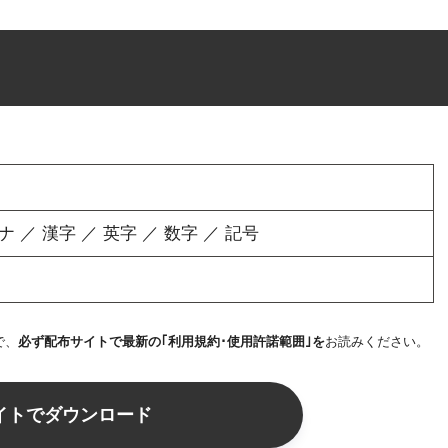
／ 漢字 ／ 英字 ／ 数字 ／ 記号
で、
必ず配布サイトで最新の｢利用規約･使用許諾範囲｣を
お読みください。
イトでダウンロード