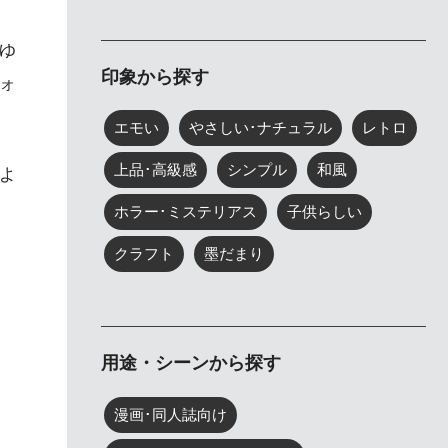
ゆ
印象から探す
ォ
エモい
やさしい･ナチュラル
レトロ
上品･高級感
シンプル
和風
よ
ホラー･ミステリアス
子供らしい
クラフト
墨だまり
用途・シーンから探す
漫画･同人誌向け