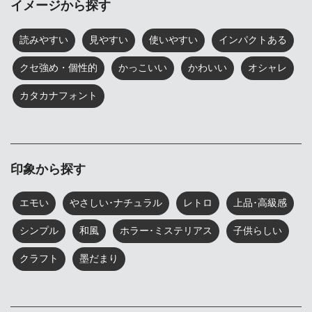
イメージから探す
読みやすい
見やすい
使いやすい
インパクトある
クセ強め・個性的
かっこいい
かわいい
オシャレ
カタカナフォント
印象から探す
エモい
やさしい･ナチュラル
レトロ
上品･高級感
シンプル
和風
ホラー･ミステリアス
子供らしい
クラフト
墨だまり