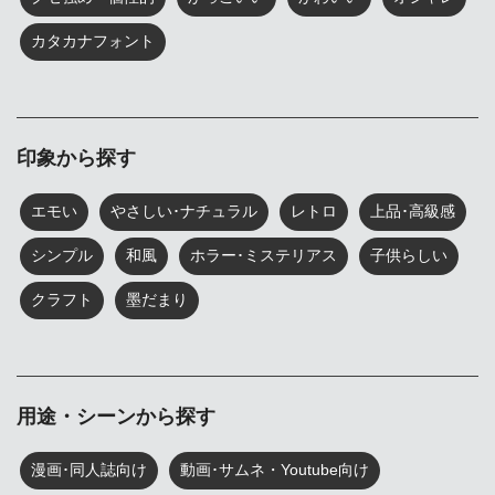
カタカナフォント
印象から探す
エモい
やさしい･ナチュラル
レトロ
上品･高級感
シンプル
和風
ホラー･ミステリアス
子供らしい
クラフト
墨だまり
用途・シーンから探す
漫画･同人誌向け
動画･サムネ・Youtube向け