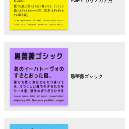
FGPヒカリノカナ荒
黒薔薇ゴシック