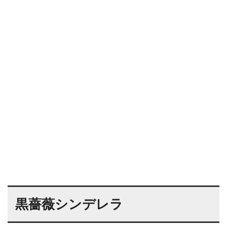
黒薔薇シンデレラ