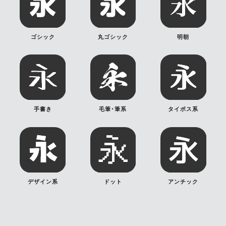
ゴシック
丸ゴシック
明朝
手書き
毛筆･筆系
タイポス系
デザイン系
ドット
アンチック