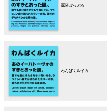
源暎ぽっぷる
わんぱくルイカ