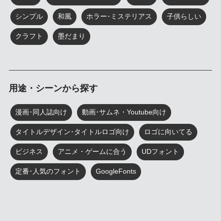
シンプル
和風
ホラー･ミステリアス
子供らしい
クラフト
墨だまり
用途・シーンから探す
漫画･同人誌向け
動画･サムネ・Youtube向け
タイトルデザイン･タイトルロゴ向け
ロゴに向いてる
ビジネス
アニメ・ゲームに合う
UDフォント
定番･人気のフォント
GoogleFonts