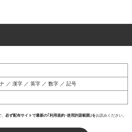
／ 漢字 ／ 英字 ／ 数字 ／ 記号
で、
必ず配布サイトで最新の｢利用規約･使用許諾範囲｣を
お読みください。