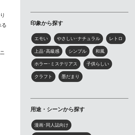
り
印象から探す
べる
エモい
やさしい･ナチュラル
レトロ
上品･高級感
シンプル
和風
ニ
ホラー･ミステリアス
子供らしい
クラフト
墨だまり
用途・シーンから探す
漫画･同人誌向け