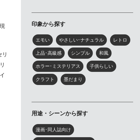
印象から探す
現
エモい
やさしい･ナチュラル
レトロ
上品･高級感
シンプル
和風
セリ
リ
ホラー･ミステリアス
子供らしい
イ
クラフト
墨だまり
用途・シーンから探す
漫画･同人誌向け