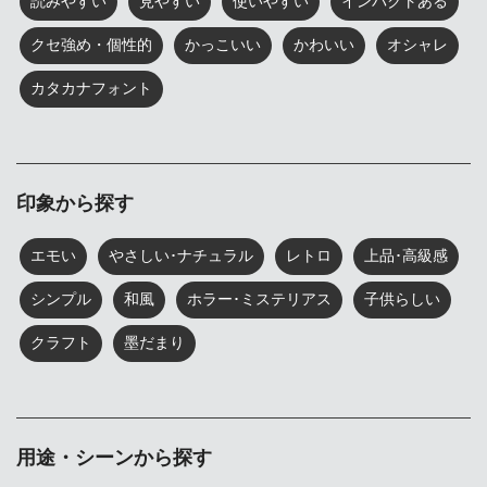
読みやすい
見やすい
使いやすい
インパクトある
クセ強め・個性的
かっこいい
かわいい
オシャレ
カタカナフォント
印象から探す
エモい
やさしい･ナチュラル
レトロ
上品･高級感
シンプル
和風
ホラー･ミステリアス
子供らしい
クラフト
墨だまり
用途・シーンから探す