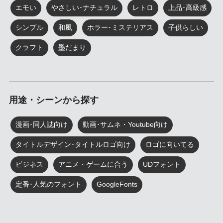
エモい
やさしい･ナチュラル
レトロ
上品･高級感
シンプル
和風
ホラー･ミステリアス
子供らしい
クラフト
墨だまり
用途・シーンから探す
漫画･同人誌向け
動画･サムネ・Youtube向け
タイトルデザイン･タイトルロゴ向け
ロゴに向いてる
ビジネス
アニメ・ゲームに合う
UDフォント
定番･人気のフォント
GoogleFonts