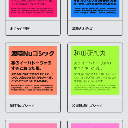
まえかが明朝
源暎きわみゴ
源暎Nuゴシック
和田研細丸ゴシック