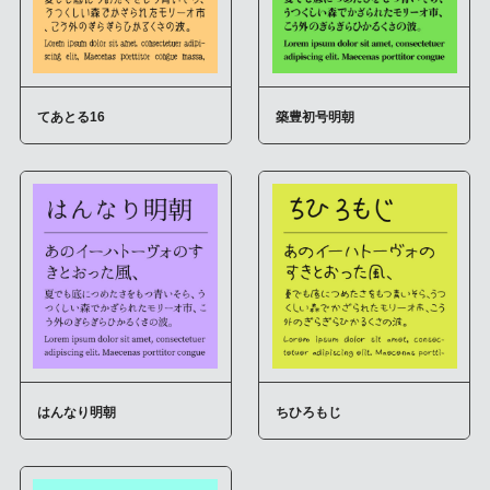
てあとる16
築豊初号明朝
はんなり明朝
ちひろもじ