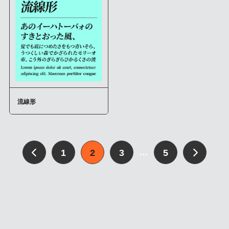
流線形
…
1
2
3
5